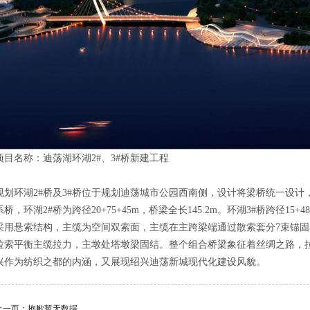
项目名称：迪荡湖环湖2#、3#桥新建工程
规划环湖2#桥及3#桥位于规划迪荡城市公园西南侧，设计将梁桥统一设计
系桥，环湖2#桥为跨径20+75+45m，桥梁全长145.2m。环湖3#桥跨径15+4
采用悬索结构，主缆为空间双索面，主缆在主跨梁端通过散索套分7束锚固
拉索平衡主缆拉力，主墩处塔墩梁固结。整个组合桥梁象征着丝绸之路，
兴作为纺织之都的内涵，又展现绍兴迪荡新城现代化建设风貌。
上一页：
抱歉暂无数据