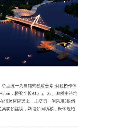
，桥型统一为自锚式独塔悬索-斜拉协作体
8+25m，桥梁全长93.2m。2#、3#桥中跨均
在辅跨横隔梁上，主塔另一侧采用5根斜
拉索犹如丝绸，斜塔如同纺梭，既体现绍