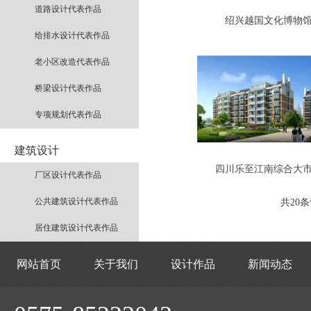
道路设计代表作品
绍兴越国文化博物
给排水设计代表作品
老小区改造代表作品
桥梁设计代表作品
专项规划代表作品
建筑设计
四川乐至江南综合大
厂区设计代表作品
公共建筑设计代表作品
共
20
条
居住建筑设计代表作品
网站首页
关于我们
设计作品
新闻动态