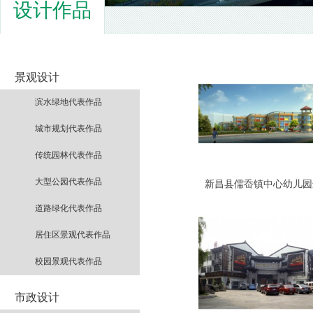
设计作品
景观设计
滨水绿地代表作品
城市规划代表作品
传统园林代表作品
大型公园代表作品
道路绿化代表作品
居住区景观代表作品
校园景观代表作品
市政设计