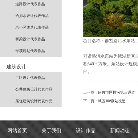
道路设计代表作品
给排水设计代表作品
老小区改造代表作品
桥梁设计代表作品
项目名称：群贤路污水泵站
专项规划代表作品
群贤路污水泵站为镜湖新区主
积640平方米。泵站设计规
建筑设计
部。
厂区设计代表作品
公共建筑设计代表作品
上一页：
绍兴市区排污第三通道
居住建筑设计代表作品
下一页：
城区10#泵站改造
网站首页
关于我们
设计作品
新闻动态